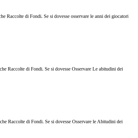
nche Raccolte di Fondi. Se si dovesse osservare le anni dei giocatori
anche Raccolte di Fondi. Se si dovesse Osservare Le abitudini dei
anche Raccolte di Fondi. Se si dovesse Osservare le Abitudini dei