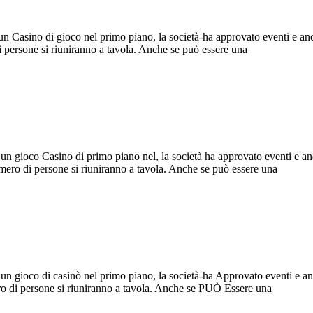
to un Casino di gioco nel primo piano, la società-ha approvato eventi e a
i persone si riuniranno a tavola. Anche se può essere una
to un gioco Casino di primo piano nel, la società ha approvato eventi e 
umero di persone si riuniranno a tavola. Anche se può essere una
to un gioco di casinò nel primo piano, la società-ha Approvato eventi e 
ero di persone si riuniranno a tavola. Anche se PUÒ Essere una