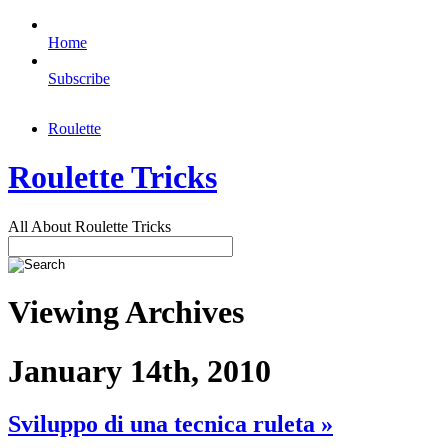
Home
Subscribe
Roulette
Roulette Tricks
All About Roulette Tricks
Viewing Archives
January 14th, 2010
Sviluppo di una tecnica ruleta »