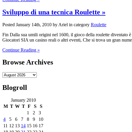
Sviluppo di una tecnica Roulette »
Posted January 14th, 2010 by Ariel in category
Roulette
Fin Dalla sua umili origini nel 1600, il gioco della roulette diventato
Giocatori SIA un casino reali o altri eventi, Che si trova un gran num
Continue Reading »
Browse Archives
Blogroll
January 2010
M
T
W
T
F
S
S
1
2
3
4
5
6
7
8
9
10
11
12
13
14
15
16
17