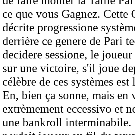
de faire monter la Taille Pa
ce que vous Gagnez. Cette
décrite progressione systèm
derrière ce genere de Pari t
decidere sessione, le joueur
sur une victoire, s'il joue 
célèbre de ces systèmes est
En, bien ça sonne, mais en v
extrèmement eccessivo et ne
une bankroll interminabil