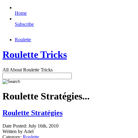
Home
Subscribe
Roulette
Roulette Tricks
All About Roulette Tricks
Roulette Stratégies...
Roulette Stratégies
Date Posted: July 16th, 2010
Written by Ariel
Category:
Roulette