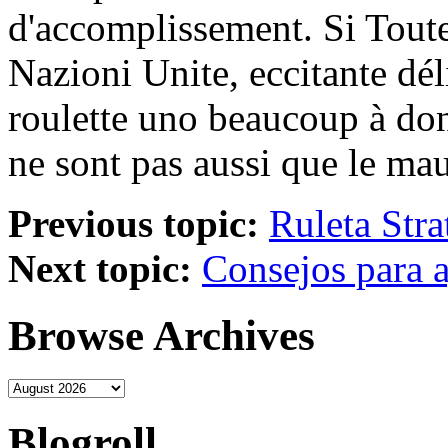
d'accomplissement. Si Toute
Nazioni Unite, eccitante dél
roulette uno beaucoup à do
ne sont pas aussi que le mau
Previous topic:
Ruleta Stra
Next topic:
Consejos para a
Browse Archives
Blogroll