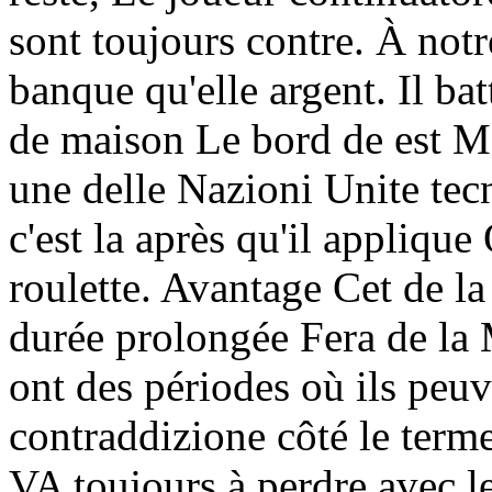
sont toujours contre. À notr
banque qu'elle argent. Il ba
de maison Le bord de est M
une delle Nazioni Unite tecn
c'est la après qu'il appliq
roulette. Avantage Cet de la
durée prolongée Fera de la 
ont des périodes où ils peuv
contraddizione côté le terme
VA toujours à perdre avec l