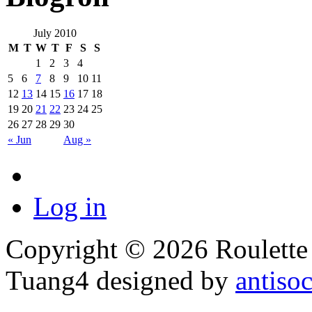
July 2010
M
T
W
T
F
S
S
1
2
3
4
5
6
7
8
9
10
11
12
13
14
15
16
17
18
19
20
21
22
23
24
25
26
27
28
29
30
« Jun
Aug »
Log in
Copyright © 2026 Roulette T
Tuang4 designed by
antiso