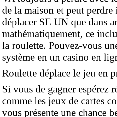
de la maison et peut perdre i
déplacer SE UN que dans ar
mathématiquement, ce inclut 
la roulette. Pouvez-vous une
système en un casino en lign
Roulette déplace le jeu en p
Si vous de gagner espérez r
comme les jeux de cartes co
vous présente une chance b